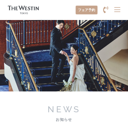
メ
フェア予約
ニ
ュ
ー
を
開
く
NEWS
お知らせ