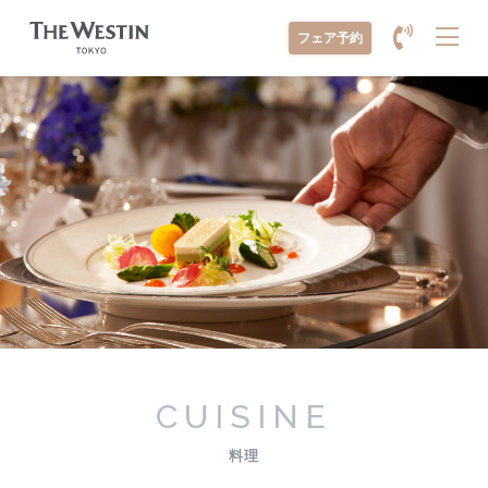
メ
フェア予約
ニ
ュ
ー
を
開
く
CUISINE
料理