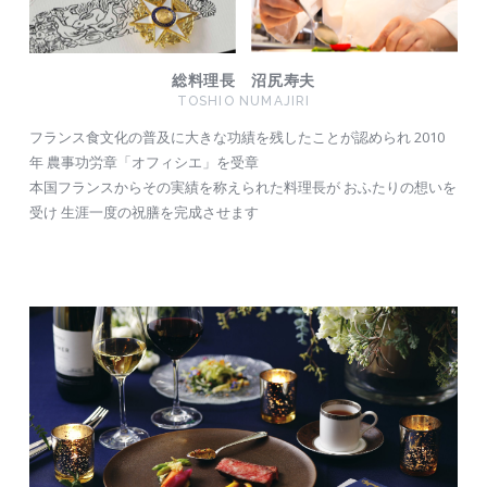
総料理長 沼尻寿夫
TOSHIO NUMAJIRI
フランス食文化の普及に大きな功績を残したことが認められ
2010
年 農事功労章「オフィシエ」を受章
本国フランスからその実績を称えられた料理長が
おふたりの想いを
受け 生涯一度の祝膳を完成させます