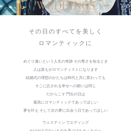
その日のすべてを美しく
ロマンティックに
めぐり逢いという人生の奇跡 その尊さを知るとき
人は誰もがロマンティストになります
結婚式の理想のかたちは時代と共に変わっても
そこに託される幸せへの願いは同じ
だからこそ 門出の日は
最高にロマンティックであってほしい
夢を叶え そして次の夢に出会う日であってほしい
ウェスティン ウエディング
かけがえのないものを見つけたおふたりへ