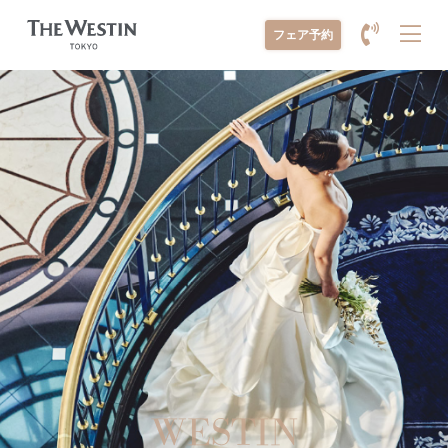
メ
フェア予約
ニ
ュ
ー
を
開
く