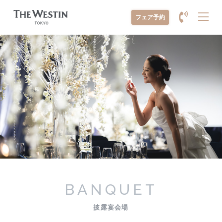
メ
フェア予約
ニ
ュ
ー
を
開
く
BANQUET
披露宴会場