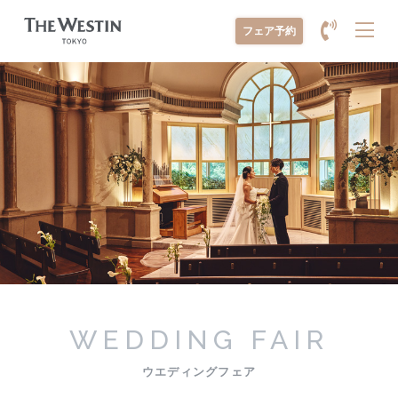
メ
フェア予約
ニ
ュ
ー
を
開
く
WEDDING FAIR
ウエディングフェア