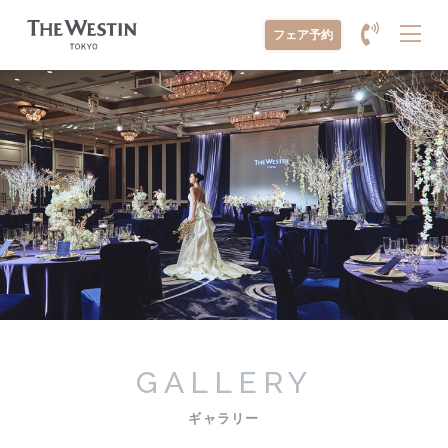
メ
フェア予約
ニ
ュ
ー
を
開
く
GALLERY
ギャラリー